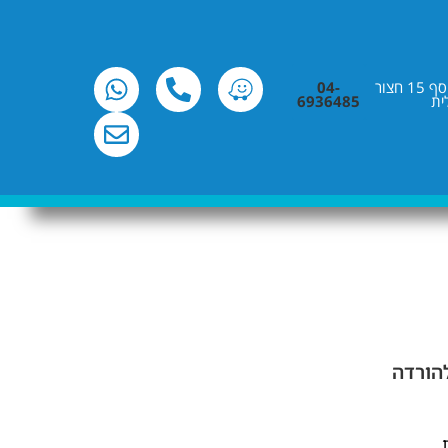
רח' שלמה בן יוסף 15 חצור
04-
ית
6936485
הורדה