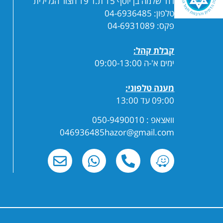
רח' שלמה בן יוסף 15 ת.ד 19 חצור הגלילית
טלפון: 04-6936485
פקס: 04-6931089
קבלת קהל:
ימים א'-ה 09:00-13:00
מענה טלפוני:
09:00 עד 13:00
וואצאפ : 050-9490010
046936485hazor@gmail.com