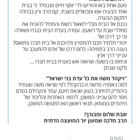
באו והודיעו לר' יוסף חיים זוננפלד כי בבית
ירו אש ומבשלים בשבת. קם הרב ורץ בבהלה
בערה.
 הבית מבלי לשאול רשות והתחיל להוכיח את
בת על רשעם. עמדה בעלת הבית כנגדו ושאלה:
רכו של
למיד חכם להתפרץ ולהיכנס אל בית חברו פתאום?
ב בתמיהה: כלום דרכו של אדם להתעכב על
רך ארץ
בו בשעה שרואה אש בוערת בבית חברו …
ת)
 משה את כל עדת בני ישראל"
רה פרשה זו בהקהל? לפי שראה משה שעתיד
להיחרב בעוון שנאת חינם, עמד והקהילם בטרם
 ענייני המשכן. לרמוז: האחדות והליכוד של
 בצוותא, תנאי ראשון הוא למעשה המשכן.
ום ומבורך!
כה שמעון יור המועצה הדתית