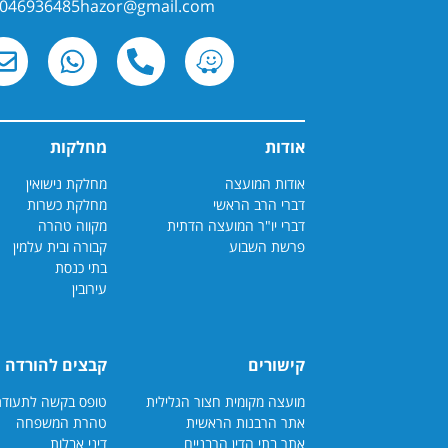
046936485hazor@gmail.com
אודות
מחלקות
אודות המועצה
מחלקת נישואין
דברי הרב הראשי
מחלקת כשרות
דברי יו"ר המועצה הדתית
מקווה טהרה
פרשת השבוע
קבורה ובית עלמין
בתי כנסת
עירובין
קישורים
קבצים להורדה
מועצה מקומית חצור הגלילית
טופס בקשה לתעודת כשרות
אתר הרבנות הראשית
טהרת המשפחה
אתר בתי הדין הרבנ
יים
דיני אבלות