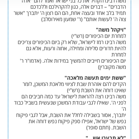
נו הקהיל את כל בני ישראל ואמר להם "אלה
 – דברים אלה, כגון להקהילכם וללכדכם
ב אחד ובעצה אחת, הם הם רצון ה' יתברך "אשר
לעשות אותם" (ר' שמעון מאירוסלב)
 משה"
ם הכיפורים (רש"י)
ו רמז לישראל, שלא רק ביום הכיפורים צריכים
דורים סליחה ומחילה, אחוה ורעות, אלא גם
ורים חייבים להמשיך במידות אלה. (אדמו"ר ר'
ברין)
מים תעשה מלאכה"
הם אזהרת שבת לציווי מלאכת המשכן, לומר
וחה את השבת (רש"י)
נו רצה להראות לישראל עד כמה חביבים הם
. שאילו לגבי עבודת המשכן שנעשית בשביל כבוד
אסור בשבילה לחלל את השבת, אבל לגבי פיקוח
ישראל, אפילו ספק פיקוח נפש דוחה את
חתם סופר)
ערו אש…"