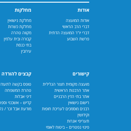
אודות
מחלקות
אודות המועצה
מחלקת נישואין
דברי הרב הראשי
מחלקת כשרות
דברי יו"ר המועצה הדתית
מקווה טהרה
פרשת השבוע
קבורה ובית עלמין
בתי כנסת
עירובין
קישורים
קבצים להורדה
מועצה מקומית חצור הגלילית
טופס בקשה לתעודת כשרות
אתר הרבנות הראשית
טהרת המשפחה
אתר בתי הדין הרבנ
יים
דיני אבלות
רישום נישואין
קדיש – אשכנזי וספרדי
רבנים מוסמכים לעריכת חופות
מודעת אבל זכר / נקבה
וקידושין
תעריפי אגרות
פינוי נפטרים – ביטוח לאומי