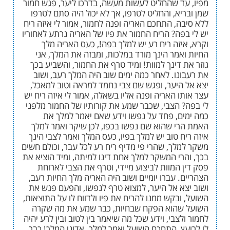
ד שהחליט לעשות מעשה, בדרכו ליער, פגש חמור
א, והחליט לטרפו, אך לא יכול היה סתם לטרפו
ה, התחכם האריה ופנה לחמור, אמור לי איזה ריח
פה? הריח החמור את פיו של האריה נרתע לאחוריו
יזה ריח רע יש למלך בפה!, כעס האריה מלך
אמר הינך מורד במלכות, ומבזה את המלך, אני
דינך למוות! ומיד טרף את החמור, והשביע בכך
נו. לאחר כמה ימים שוב היה המלך רעב, ושוב
היער, ופגש שם צבי נחמד למראה וטוב למאכל,
 האריה ופנה אליו בשאלה, אמור לי איזה ריח יש
 הצבי, שכבר שמע את קורותיו של החמור מלפני
ם, פחד על נפשו וידע שאם יאמר למלך את
י שהוא שם נפשו בכפו, לכן שיקר ואמר למלך
 טוב יש למלך בפיו, כעס המלך ואמר לצבי הינך
לך, שהרי פי מדיף ריח רע לכל עבר, וכולם חשים
רי המשקר למלך אחת דינו למיתה, ומיד הוציא את
המוות לביצוע מיידי, וטרף את הצבי לארוחת
 עברו יומיים ושוב היה האריה מלך החיות רעב,
א אל היער, למצוא טרף לנפשו, והפעם פגש את
בקש ממנו להריח את פיו ולדווח לו על התוצאות,
הוא הפקח שבחיות, כבר שמע את מה שקרה
צבי, וידע שכל מה שיאמר בין לטוב ובין לרע יהיה
ץ, התחכם השועל ואמר למלך. אדוני המלך! כבר