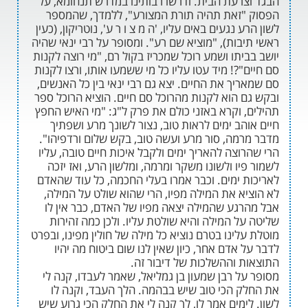
רעת הבית. ודרשו רבותינו במדרש תנחומא, על
זאת תהיה תורת המצורע", ללמדך, שהמספר
 נגעים באים עליו, 'ה מ צ ו ר ע', נוטריקון, (כעין
ות), "מוציא שם רע". ומסופר על רבי ינאי שהיה
תו ושמע רוכל שמכריז בקול רם, "מי רוצה לקנות
?! מיד עטו עליו כל מי ששמעו אותו, ורצו לקנות
ך את החיים. יצא גם רבי ינאי בין כל האנשים,
 הוא לקנות מהרוכל סם חיים. הוציא הרוכל ספר
 וקרא באזני כולם את פרק ל"ג: "מי האיש החפץ
ב ימים לראות טוב, נצור לשונך מרע ושפתיך
מה, סור מרע ועשה טוב, בקש שלום ורדפיהו".
צה להאריך ימים ולקבל איכות חיים טובה, עליו
ו ולשונו משקר ומרמה, ומלשון הרע, ואז יזכה
 ימים. וכבר אמרו בעלי החכמה, כל עוד שהאדם
א את המילה מפיו, הרי שהוא שולט על המילה,
גע שהמילה יצאה מפיו של האדם, כבר אין לו
 המילה והיא שולטת עליו. ולכן כמה זהירות
ינו בטרם נוציא כל מילה של חולין מפינו, ובפרט
אדם אחר, כיון שאין לנו שום ביטוח מה יהיו
 וההשלכות של דיבור זה.
ל רבן שמעון בן גמליאל, שאמר לעבדו, קנה לי
 הכי טוב שיש בבהמה. הלך העבד, וקנה לו
מים אמר לו, לך קנה לי את החלק הכי גרוע שיש