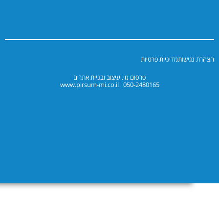
יניות פרטיות
פרסום מי. עיצוב ובניית אתרים
www.pirsum-mi.co.il
050-2480165
|