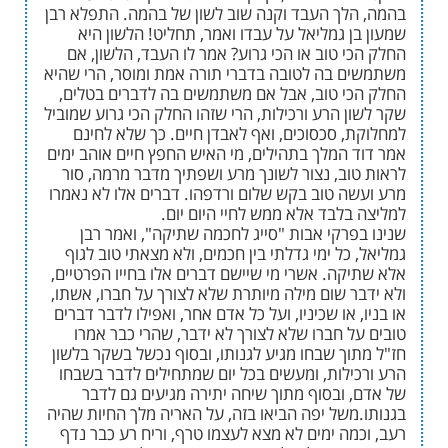
לך העבד וקנה שוב לשון של בהמה. התפלא רבן
 גמליאל על עבדו ואמר, תחליט! הלשון היא
 טוב או הכי גרוע? אמר לו העבד, הלשון, אם
 בה לטובה בדברי תורה אמת ומוסר, הרי שהיא
י טוב, אבל אם משתמשים בה לדברים בטלים,
 הרע ורכילות, הרי שזהו החלק הכי גרוע שמוביל
, סכסוכים, ואף לאבדן חיים. כך שלא לחינם
 המלך בתהילים, מי האיש החפץ חיים אוהב ימים
וב, נצור לשונך מרע ושפתיך מדבר מרמה, סור
ה טוב בקש שלום ורדפהו. דברים אלו לא נאמרו
בלבד אלא ממש לחיי היום יום.
פרקי אבות "סייג לחכמה שתיקה", ואמר רבן
כל ימי גדלתי בין חכמים, ולא מצאתי טוב לגוף
קה. אשרי מי שיישם דברים אלו בחייו הפרטיים,
ר שום מילה מיותרת שלא לצורך על חברו, אשתו,
 או שכיניו, ועל כל אדם אחר, ואפילו לדבר דברים
ל חברו שלא לצורך לא ידבר, שהרי כבר אמרו
וך שבחו מגיע לגנותו, ובסוף נכשל בשקר בלשון
ילות, ומעשים בכל יום שמתחילים לדבר בשבחו
 ובסוף מתוך שיחה יתירה מגיעים גם לדבר
משל יפה הביאו בזה, על האריה מלך החיות שהיה
מה ימים לא מצא לעצמו טרף, וריח רע כבר נדף