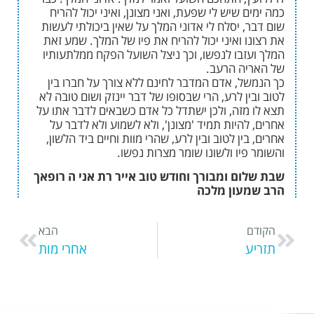
 שיש לי שפעת, ואני מצונן, ואיני יכול להריח
 יסלח לי אדוני המלך על שאין ביכולתי לעשות
 ואיני יכול להריח את פיו של המלך. שמע זאת
זבו לנפשו, וכך ניצל השועל הפקח ממלתעותיו
ה הרעב.
ל, אדם המדבר לחינם ללא צורך על חברו בין
ן לרע, הרי שבסופו של דבר יינזק ושום טובה לא
מזה, ולכן ישתדל כל אדם כשבאים לדבר אתו על
היות תמיד 'מצונן', ולא לשמוע ולא לדבר על
ין לטוב ובין לרע, שהרי מוות וחיים ביד הלשון,
יו ולשונו שומר מצרות נפשו.
ם ומבורך וחודש טוב אייר רת אני ה רופאך
עון מלכה
הבא
אחרי מות