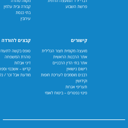
דברי יו"ר המועצה הדתית
מקווה טהרה
פרשת השבוע
קבורה ובית עלמין
בתי כנסת
עירובין
קישורים
קבצים להורדה
מועצה מקומית חצור הגלילית
טופס בקשה לתעודת כשרות
אתר הרבנות הראשית
טהרת המשפחה
אתר בתי הדין הרבנ
יים
דיני אבלות
רישום נישואין
קדיש – אשכנזי וספרדי
רבנים מוסמכים לעריכת חופות
מודעת אבל זכר / נקבה
וקידושין
תעריפי אגרות
פינוי נפטרים – ביטוח לאומי