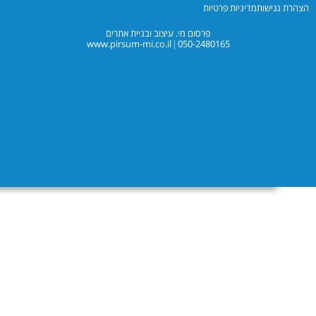
יניות פרטיות
פרסום מי. עיצוב ובניית אתרים
www.pirsum-mi.co.il
050-2480165
|