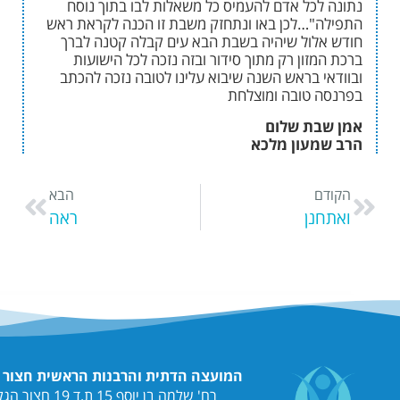
כל אדם להעמיס כל משאלות לבו בתוך נוסח
…לכן באו ונתחזק משבת זו הכנה לקראת ראש
ול שיהיה בשבת הבא עים קבלה קטנה לברך
ון רק מתוך סידור ובזה נזכה לכל הישועות
 בראש השנה שיבוא עלינו לטובה נזכה להכתב
טובה ומוצלחת
ת שלום
עון מלכא
הבא
ן
ראה
המועצה הדתית והרבנות הראשית חצור הגלילית
רח' שלמה בן יוסף 15 ת.ד 19 חצור הגלילית