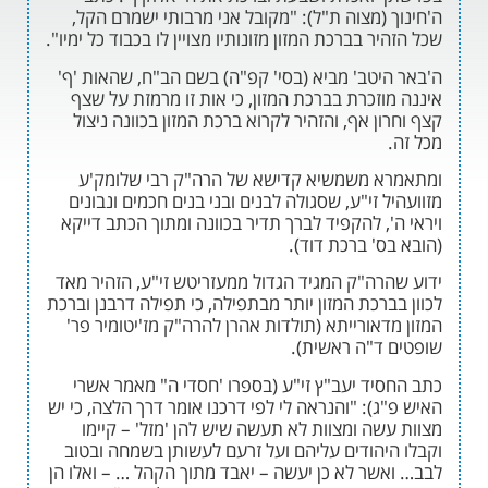
(מצוה ת"ל): "מקובל אני מרבותי ישמרם הקל,
ר בברכת המזון מזונותיו מצויין לו בכבוד כל ימיו".
יטב' מביא (בסי' קפ"ה) בשם הב"ח, שהאות 'ף'
זכרת בברכת המזון, כי אות זו מרמזת על שצף
ן אף, והזהיר לקרוא ברכת המזון בכוונה ניצול
 משמשיא קדישא של הרה"ק רבי שלומק'ע
 זי"ע, שסגולה לבנים ובני בנים חכמים ונבונים
, להקפיד לברך תדיר בכוונה ומתוך הכתב דייקא
' ברכת דוד).
רה"ק המגיד הגדול ממעזריטש זי"ע, הזהיר מאד
רכת המזון יותר מבתפילה, כי תפילה דרבנן וברכת
אורייתא (תולדות אהרן להרה"ק מז'יטומיר פר'
ד"ה ראשית).
יד יעב"ץ זי"ע (בספרו 'חסדי ה" מאמר אשרי
): "והנראה לי לפי דרכנו אומר דרך הלצה, כי יש
שה ומצוות לא תעשה שיש להן 'מזל' – קיימו
יהודים עליהם ועל זרעם לעשותן בשמחה ובטוב
שר לא כן יעשה – יאבד מתוך הקהל … – ואלו הן