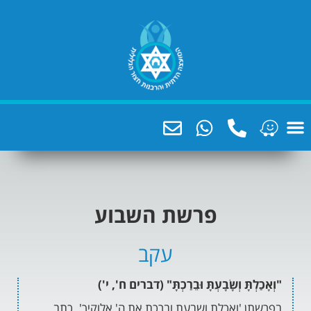
פרשת השבוע
עקב
ָּ וְשָׂבָעְתָּ וּבֵרַכְתָּ" (דברים ח', י')
'ואכלת ושבעת וברכת את ה' אלוקיך'. כתב