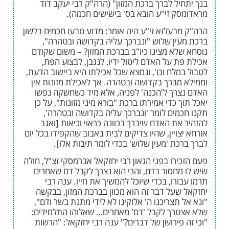
ל לברך ברכת המזון" (הרה"ק רבי יעקב דוד
ק זי"ע הובא בס' בישישים חכמה).
בעלזא זי"ע היה אומר: מדוע טבעו חכמים בלשון
ין שלוש "ונברכך עליה בקדושה ובטהרה",
לא מצינו כיו"ב בברכת המזון? – משום שקודם
 על האדם ליטול ידיו, לנגבן, לבצוע הפת,
לח וכו', ונמצא שכל אכילתו היא ביישוב הדעת,
מברך בקדושה ובטהרה. אך לאכילת מזונות אין
רך ל'הכנה' לפניה, אלא מיד כשחשקה נפשו
 כדי אמירתו ברכת "בורא מיני מזונות", על כן
מים לומר 'ונברכך עליה בקדושה ובטהרה',
ת האדם שיברך בכוונה כראוי וכיאות [ואגב
ויין, שהיו צדיקים לבית באבוב שהקפידו בכל יום
ת 'מעין שלוש' בכדי לומר תיבות אלו].
רו בפני הגאון רבי יחזקאל אברמסקי זצ"ל, חולה
מחסור בדם, והרי הוא נצרך לקבל דם שאחרים
רו, בכדי שיוכל להמשיך את חייו. ענה רבי
שעל דבר זה הוא מכוון בברכת המזון, בבקשה
תצריכנו ה' אלוקינו לא לידי מתנת בשר ודם",
רך לקבל 'דם' מאחרים… שאלוהו התלמידים:
פירושן של דברים?" ענה רבי יחזקאל: "הרשות