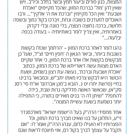
כגון פורים וביעור חמץ ובשר בחלב וכיו"ב. ויש
 'מזל' כברכת המזון, שהכל מקיימים "ואכלת
אין הכל מקיימין "וברכת את ה' אלקיך"… ורבו
 למעדנים בשובה ונחת, ויברכו בקול נמוך ובשפה
רכה נחוצה רצוצה, בלי כוונה ובלי דקדוק
, ואין צריך לומר באותיותיה – בעודה בכפה
"
מר לאחר ברכת המזון – 'הרחמן' שכולו בקשות
יותר, וביאר הגאון ה 'חפץ חיים' זצ"ל, שעל כן
בקשות אלו אחר ברכת המזון, כי אחר שקיים
וות עשה דאורייתא של ברכת המזון, ככתוב
ושבעת וברכת', נעשה עת רצון בשמים, ושעת
יא לבקש צרכיו מאתו יתב"ש, וכמבואר ברבינו
שת יתרו יט ג. הובא ב'מגן אברהם' או"ח סי' רסג
שכאשר האשה מדליקה נרות שבת, בידה
"שיתן לה ה' בנים מאירים בתורה, כי התפילה
מעת בשעת עשיית המצוה".
ידי הרה"ק בעל ה'ישמח ישראל' מאלכסנדר
לונן על בנו שאינו מברך ברכת המזון, וכל
 לא הועילו כלום, ענהו הרה"ק ואמר לו: "אם
 עצמך לברך בקול רם, אזי תיווכח לראות שגם