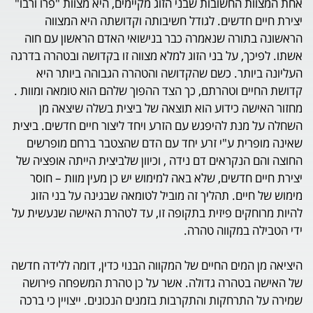
החשובות שבני הזוג מקיימים, היא מצוות "פרו ורבו"
חדשים. לגודל חשיבותה וקדושתה היא המצווה
ורה שנאמרה כבר בנישואי האדם הראשון עם חוה
, על בני הזוג למלא מצווה זו בקדושה ובטהרה בדרגה
תר. כשם שהקדושה והטהרה הגבוהה ביותר היא
 וטהרתם, כך הצד ההפוך שלהם הוא טומאה ומוות .
 כידוע הוא תוצאה של ביצית בשלה שיצאה מן
ת להיפגש עם הזרע ויחד ליצור חיים חדשים. ביצית
ית ע"י זרע יחד עם הדם שהצטבר ברחם מופרשים
נקראים דם נידה , וכיוון שלביצית הייתה אופציה של
חדשים, שלא באה למימוש יש כן מעין מוות – חוסר
ים. תהליך זה מוביל לטומאה שבגינה על בני הזוג
ים פיזית בתקופה זו, עד לטהרת האישה שנעשית על
במקווה טהרה.
מים החיים של המקווה הבנוי כדין, דומה ללידה חדשה
טהרה גדולה. אשר על כן טהרת המשפחה פירושה
רחקות והתקרבות בזמנים הנכונים. ייצויין כי ברכה