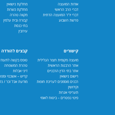
אודות המועצה
מחלקת נישואין
דברי הרב הראשי
מחלקת כשרות
דברי יו"ר המועצה הדתית
מקווה טהרה
פרשת השבוע
קבורה ובית עלמין
בתי כנסת
עירובין
קישורים
קבצים להורדה
מועצה מקומית חצור הגלילית
טופס בקשה לתעודת כשרות
אתר הרבנות הראשית
טהרת המשפחה
אתר בתי הדין הרבנ
יים
דיני אבלות
רישום נישואין
קדיש – אשכנזי וספרדי
רבנים מוסמכים לעריכת חופות
מודעת אבל זכר / נקבה
וקידושין
תעריפי אגרות
פינוי נפטרים – ביטוח לאומי