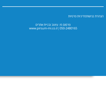
יניות פרטיות
פרסום מי. עיצוב ובניית אתרים
www.pirsum-mi.co.il
050-2480165
|