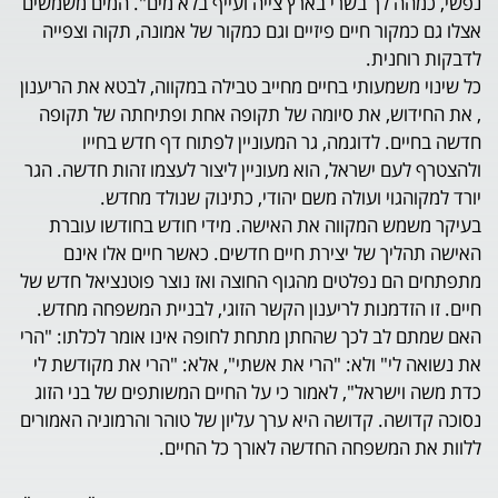
לך בשרי בארץ צייה ועייף בלא מים". המים משמשים
ר חיים פיזיים וגם כמקור של אמונה, תקוה וצפייה
ית.
מעותי בחיים מחייב טבילה במקווה, לבטא את הריענון
ש, את סיומה של תקופה אחת ופתיחתה של תקופה
 לדוגמה, גר המעוניין לפתוח דף חדש בחייו
 ישראל, הוא מעוניין ליצור לעצמו זהות חדשה. הגר
וי ועולה משם יהודי, כתינוק שנולד מחדש.
 המקווה את האישה. מידי חודש בחודשו עוברת
 של יצירת חיים חדשים. כאשר חיים אלו אינם
נפלטים מהגוף החוצה ואז נוצר פוטנציאל חדש של
דמנות לריענון הקשר הזוגי, לבניית המשפחה מחדש.
 לכך שהחתן מתחת לחופה אינו אומר לכלתו: "הרי
" ולא: "הרי את אשתי", אלא: "הרי את מקודשת לי
ראל", לאמור כי על החיים המשותפים של בני הזוג
. קדושה היא ערך עליון של טוהר והרמוניה האמורים
משפחה החדשה לאורך כל החיים.