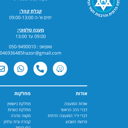
קבלת קהל:
ימים א'-ה 09:00-13:00
מענה טלפוני:
09:00 עד 13:00
וואצאפ : 050-9490010
046936485hazor@gmail.com
אודות
מחלקות
אודות המועצה
מחלקת נישואין
דברי הרב הראשי
מחלקת כשרות
דברי יו"ר המועצה הדתית
מקווה טהרה
פרשת השבוע
קבורה ובית עלמין
בתי כנסת