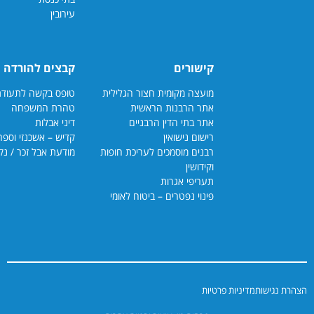
עירובין
קישורים
קבצים להורדה
מועצה מקומית חצור הגלילית
טופס בקשה לתעודת כשרות
אתר הרבנות הראשית
טהרת המשפחה
אתר בתי הדין הרבנ
יים
דיני אבלות
רישום נישואין
קדיש – אשכנזי וספרדי
רבנים מוסמכים לעריכת חופות
מודעת אבל זכר / נקבה
וקידושין
תעריפי אגרות
פינוי נפטרים – ביטוח לאומי
יניות פרטיות