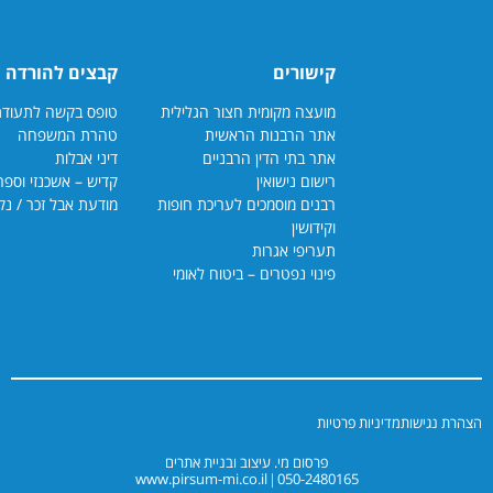
קישורים
קבצים להורדה
מועצה מקומית חצור הגלילית
טופס בקשה לתעודת כשרות
אתר הרבנות הראשית
טהרת המשפחה
אתר בתי הדין הרבנ
יים
דיני אבלות
רישום נישואין
קדיש – אשכנזי וספרדי
רבנים מוסמכים לעריכת חופות
מודעת אבל זכר / נקבה
וקידושין
תעריפי אגרות
פינוי נפטרים – ביטוח לאומי
יניות פרטיות
פרסום מי. עיצוב ובניית אתרים
www.pirsum-mi.co.il
050-2480165
|