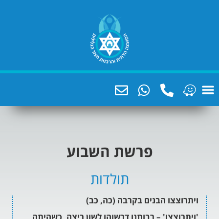
פרשת השבוע
תולדות
ו הבנים בקרבה (כה, כב)
צצו' – רבותנו דרשוהו לשון ריצה, כשהיתה