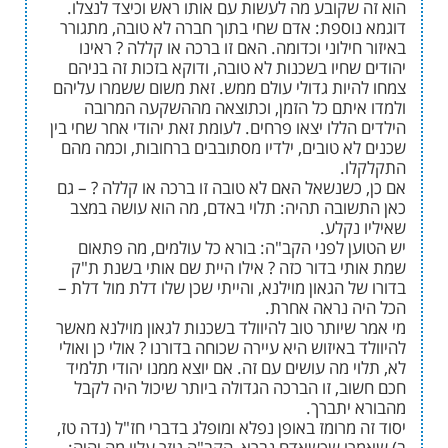
שקובע מה לעשות עם אותו ראש וכיצד לנצלו.
וספת: אדם שחי בתוך חברה לא טובה, מתגורר
ילוני וכדומה. האם זו ברכה או קללה ? ראינו
חיו בשכנות לא טובה, ודוקא בזכות זה בניהם
יות גדולי עולם ממש. זאת משום ששמרו עליהם
יתם כל הזמן, וכתוצאה מההשקעה המרובה
ללו יצאו פרחים. לעומת זאת יהודי אחר שחי בין
א טובים, ילדיו מסתובבים ברחובות, וכמה מהם
.
כשנשאל האם לא טובה זו ברכה או קללה ? – גם
ובה תהיה: תלוי באדם, מה הוא עושה במצב
נקלע.
ן לפני הקב"ה: בורא כל עולמים, מה פתאום
י בדור כזה ? אילו היית שם אותי בשנת ת"ק
 הגאון מוילנא, והייתי שכן שלו דלת מול דלת –
 נראה אחרת.
שיותר טוב להיוולד בשכנות לגאון מוילנא מאשר
באיזוש היא עיירה שכוחה בדורנו ? אולי כן ואולי
 מה עושים עם זה. אם יוצא ממנו יהודי תלמיד
ב, זו הברכה הגדולה ביותר שיכול היה לקבל
יתברך.
מרומז באופן נפלא ומופלג בדברי חז"ל (נדה טז,
ו שכשאדם נברא, הקב"ה גוזר עליו מה יהיה: