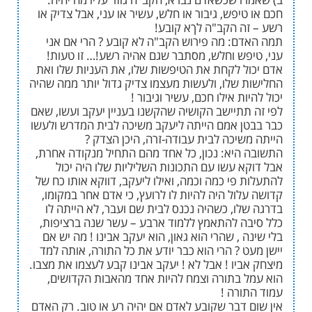
יפש, גיבור או חלש, עשיר או עני, אבל צדיק או
ה הקב"ה לךא קובע!
ם: מה פירוש הקב"ה לא קובע ? הרי אם אני
פש וחלש, מסתבר שגם אהיה רשע!… זו טעות!
ל לקחת את הטיפשות שלו, את העניות שלו ואת
 שלו, ולעשות מעצמו צדיק גדול יותר ממה שהיה
ות אילו חכם, עשיר וגיבור !
תתיישב הקושיה שהקשנו בעניין יעקב ועשו, שאם
ן אמם הייתה ליעקב משיכה לבית המדרש ולעשו
שיכה לבית עבודה-זרה, היכן הצדק ?
היא: נכון, כל אחד מהם התחיל מנקודה אחרת,
א עשו עם התכונות השליליות שלו היה יכול
פי כמה וכמה, ואילו ליעקב, דווקא אותו כח של
ול היה להיות לו לרועץ, כי אדם אחר במקומו,
לו, כשהיה נכנס לבית שם ועבר, לא הייתה לו
ה להתאמץ ללמוד ארבע – עשר שנה ברציפות,
 , שהרי הוא גאון, הוא יעקב אבינו ! מה יש אם
 ? הרי הוא כבר יודע את כל התורה, אותה למד
יו ! אבל לא ! יעקב אבינו קבע לעצמו את מצבו.
 בתורה וצמח להיות אחד מהאבות הקדושים,
ורה !
 דבר שקובע לאדם אם יהיה רע או טוב. רק האדם