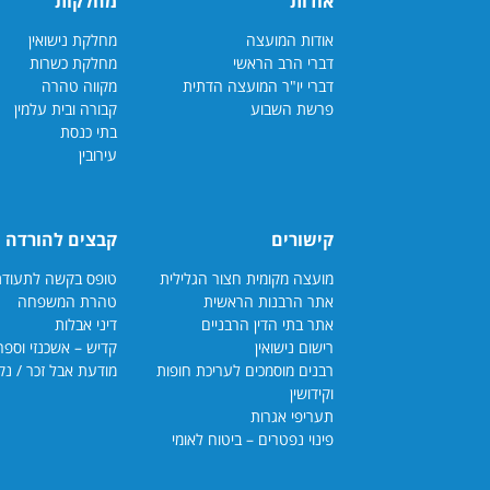
אודות
מחלקות
אודות המועצה
מחלקת נישואין
דברי הרב הראשי
מחלקת כשרות
דברי יו"ר המועצה הדתית
מקווה טהרה
פרשת השבוע
קבורה ובית עלמין
בתי כנסת
עירובין
קישורים
קבצים להורדה
מועצה מקומית חצור הגלילית
טופס בקשה לתעודת כשרות
אתר הרבנות הראשית
טהרת המשפחה
אתר בתי הדין הרבנ
יים
דיני אבלות
רישום נישואין
קדיש – אשכנזי וספרדי
רבנים מוסמכים לעריכת חופות
מודעת אבל זכר / נקבה
וקידושין
תעריפי אגרות
פינוי נפטרים – ביטוח לאומי