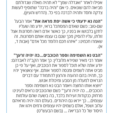
אחר "ואגדלה שמך" לא תהיה מאלה שגדולתם
הם שונאים. כי אם "והיה ברכה" שתוסיף לעשות
סד ותהיה לברכה בפי כל. (הדרש והעיון).
א ידעתי כי אשה יפת מראה את"
אמר הבעל
 כשם שאדם המסתכל בראי, יודע מה שעליו
בושו או בפניו, כך כאשר אדם רואה חסרונות אצל
ליו להסיק מכך שגם בו עצמו אותם חסרונות. זה
כמינו: "איזהו חכם הלומד מכל אדם" (אבות ד,
א השמימה וספר הכוכבים…כה יהיה זרעך"
י מאיר שפירא מלובלין: כך אמר הקב"ה לאברהם:
ה שלא תוכל לספור את הכוכבים, ואף על פי כן
ה לשמים ומנסה לספור אותם. אף צאצאיך יהיו
ה בהם ההעזה והרצון להתמודד עם דברים
למעלה מן הטבע ומיכולת אנוש.
אותו החוצה ויאמר הבט נא השמימה וספר
… כה יהיה זרעך" כשם שהכוכבים נראים לעינינו
נקודות זעירות בלבד, בה בשעה שהם עולמות
כך ייראו גם היהודים. בעולם הזה יהיה מראיהם
ל, אולם בשמים יהיו עצומים ורמים ויהוו את
ל כל הבריאה … (בשם הבעש"ט)