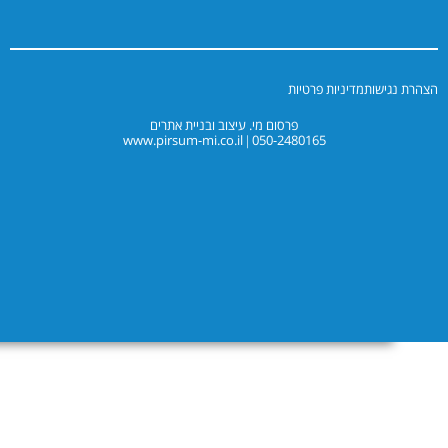
יניות פרטיות
פרסום מי. עיצוב ובניית אתרים
www.pirsum-mi.co.il
050-2480165
|