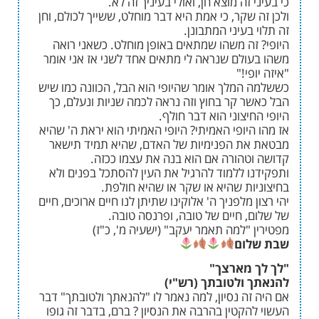
 זה מוצא חן, ואולי בעיניך זה לא.
שקר, כי אמת היא דבר מוחלט, ששייך לכולם, וחן
בעיני המתבונן.
זה משהו שמתאים באופן מוחלט. כשאני רואה
ולם שנראה לי מתאים אחד לשני אז אני אומר
י!"
המלך אומר שהיופי הוא הבל, הכוונה כמו שיש
ר קר בחוץ וזה נראה לכמה שניות ונעלם, כך
יצוני הוא דבר חולף.
יופי האמיתי? היופי האמיתי הוא יראת ה' שהיא
ת הפנימיות של האדם, שהיא תמיד תישאר
טהורה אם הוא בנה את עצמו ככזה.
ו ללמוד להרגיל את העין להסתכל בפנים ולא
ות שהיא או שקר או שהיא חולפת.
 מלפניך ה' אלוקינו שתיתן לנו חיים ארוכים, חיים
, חיים של טובה, ופרנסה טובה.
"למה תאמר יעקב" (ישעיה מ', כ"ז)
ום
 מארצך"
 ולטובתך (רש"י)
זה נסיון, למה נאמר לו "להנאתך ולטובתך" דבר
קטין בהרבה את הנסיון ? ברם, בדבר זה גופו