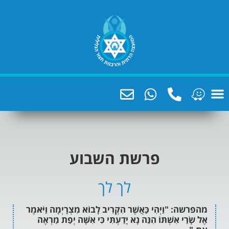
פרשת השבוע
לך לך
ַיְהִי כַּאֲשֶׁר הִקְרִיב לָבוֹא מִצְרָיְמָה וַיֹּאמֶר
אִשְׁתּוֹ הִנֵּה נָא יָדַעְתִּי כִּי אִשָּׁה יְפַת מַרְאֶה