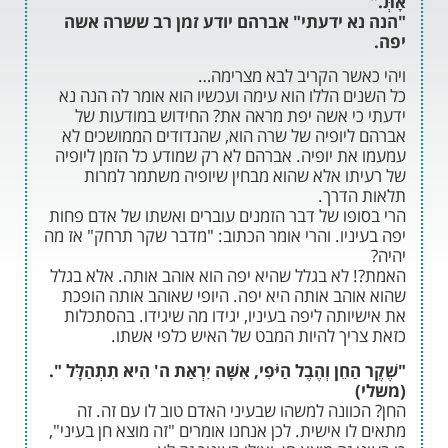
א ידעתי" אברהם יודע זמן רב ששרה אשה
שר הקריב לבא מצרימה…
ם הללו הוא עימה ועכשיו הוא אומר לה הנה נא
י אשה יפת מראה את? החידוש במודעות של
יופיה של שרה הוא, שהנדודים הממושכים לא
ת יופיה. אברהם לא רק שמודע כל הזמן ליופיה
ו אלא שהוא מבחין שיופיה משתמר למרות
דרך.
פו של דבר הזמנים עוברים ואשתו של אדם פחות
ניו. והרי אומר הכתוב: "מדבר שקר תרחק" אז מה
לא בגלל שהיא יפה הוא אוהב אותה. אלא בגלל
הב אותה היא יפה. היופי שאוהב אותה הופכת
תה ליפה בעיניו, יגידו מה שיגידו. בהסתכלות
יך להיות המבט של האיש כלפי אשתו.
חֵן וְהֶבֶל הַיֹּפִי, אִשָּׁה יִרְאַת ה' הִיא תִתְהַלָּל ".
וונה למשהו שבעיני האדם טוב לו עם זה. זה
 אישית. לכן אנחנו אומרים "זה מוצא חן בעיני",