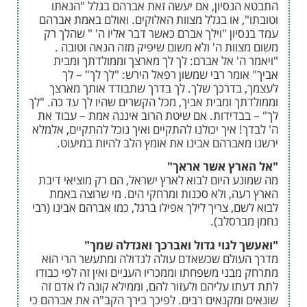
נסיון, אם יעשה זאת אברהם בגלל "הנאתו
, או בגלל מצוות האלוקים. ואולם באמת אברהם
ון "וילך אברם כאשר דבר אליו ה' " שהלך רק
וות ה' ולא משום שיפיק מזה הנאה וטובה .
ה' אל אברם: לך לך מארצך וממולדתך ומבית
ומר רבי שמשון רפאל הירש: "לך לך" – לך
בדרכך שלך. לך בדרך שתבודד אותך מארצך
ך ומבית אביך, מכל הקשרים שהיו לך עד כה. "לך
בדידות. אם שיטת הרוב איננה אמת – עבוד את
 איך יכולנו להתקיים ואיך נוכל להתקיים, אלמלא
אברהם אבינו את אומץ הלב להיות במיעוט.
רץ אשר אראך"
ע היום לבוא לארץ ישראל, הם רק מוציאי דיבת
ה, ולא סכנות ומרחקי הים. מי שרוצה באמת
, צריך לילך אפילו ברגל, כמו אברהם אבינו (רבי
רסלב).
לגוי גדול ואברכך ואגדלה שמך"
ולם שכשאדם עולה לגדולה ומתעשר הרי הוא
ני משפחתו וממכריו העניים ואין זה לפי כבודו
ו עליהם ולעזור להם, וממילא קונה לו אדם זה
ומקנאים רבים. לפיכך בירך הקב"ה את אברהם כי