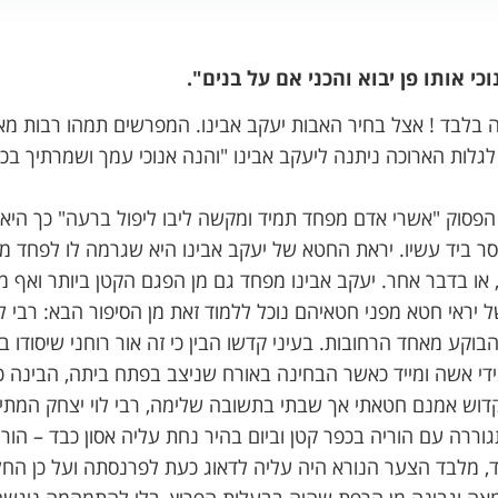
וכי אותו פן יבוא והכני אם על בנים".
ה בלבד ! אצל בחיר האבות יעקב אבינו. המפרשים תמהו רבות מא
לות הארוכה ניתנה ליעקב אבינו "והנה אנוכי עמך ושמרתיך בכל 
סוק "אשרי אדם מפחד תמיד ומקשה ליבו ליפול ברעה" כך היא 
ר ביד עשיו. יראת החטא של יעקב אבינו היא שגרמה לו לפחד מ
 או בדבר אחר. יעקב אבינו מפחד גם מן הפגם הקטן ביותר ואף 
 יראי חטא מפני חטאיהם נוכל ללמוד זאת מן הסיפור הבא: רבי ל
בוקע מאחד הרחובות. בעיני קדשו הבין כי זה אור רוחני שיסודו ב
י אשה ומייד כאשר הבחינה באורח שניצב בפתח ביתה, הבינה כי
 קדוש אמנם חטאתי אך שבתי בתשובה שלימה, רבי לוי יצחק המתי
רה עם הוריה בכפר קטן וביום בהיר נחת עליה אסון כבד – הורי
 מלבד הצער הנורא היה עליה לדאוג כעת לפרנסתה ועל כן הח