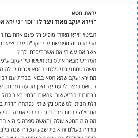
יראת חטא
"ויירא יעקב מאוד ויצר לו" וכו' "כי ירא אנ
הביטוי "וירא מאוד" מופיע רק פעם אחת בתור
הרי הבטחה מפורשת ע"י הקב"ה ערב יציאתו לג
אשר אם עשיתי את אשר דיברתי לך ?
המדרש מבאר את סיבת חששו של יעקב ע"פ הפ
משהבטחתני נתלכלכתי בחטא ויגרום לי להימס
מתיירא יעקב שמא חטא בבואו בברית עם לבן,
לו. ואם נרצה לדעת עד היכן מגיעה חרדתם של
ברחובות ברדיטשוב ופתאום הבחין באור גדול ה
דלת הבית. למשמע נקישותיו נפתחה הדלת ביד
התחילה לבכות מרה ותוך כדי בכי אמרה, רבי
מה היה החטא שלה, והאשה ספרה כי היא התגור
בודדה בעולם והיא בת שבע עשרה שנה בלבד,