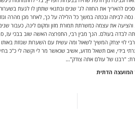
אה וגבינה מן הרפת שהיה בבעלות הפריץ, בלי להתמהמה ניגשה
ים להאריך את החוזה לג' שנים ובתנאי שתתן לו לגעת בשערותיה
 נסה לביתה ובכתה במשך כל הלילה על כך, לאחר מכן מהרה וגז
והציעה את עצמה כמשרתת תמורת מזון ומקום לינה, כעבור שנים 
ותה לבדה בעולם. הנך מבין רבי, התפרצה האשה שוב בבכי עז, ס
 רבי לוי יצחק המשיך לשאול ומה עשית עם השערות שגזזת באות
י בידי, ואם תשאל מדוע, אשיב שכאשר מר לי וקשה לי כ"כ בחיי 
רת: "רבנו של עולם אתה צודק"…
 המועצה הדתית