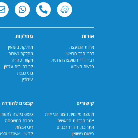
אודות
מחלקות
אודות המועצה
מחלקת נישואין
דברי הרב הראשי
מחלקת כשרות
דברי יו"ר המועצה הדתית
מקווה טהרה
פרשת השבוע
קבורה ובית עלמין
בתי כנסת
עירובין
קישורים
קבצים להורדה
מועצה מקומית חצור הגלילית
טופס בקשה לתעודת כשרות
אתר הרבנות הראשית
טהרת המשפחה
אתר בתי הדין הרבנ
יים
דיני אבלות
רישום נישואין
קדיש – אשכנזי וספרדי