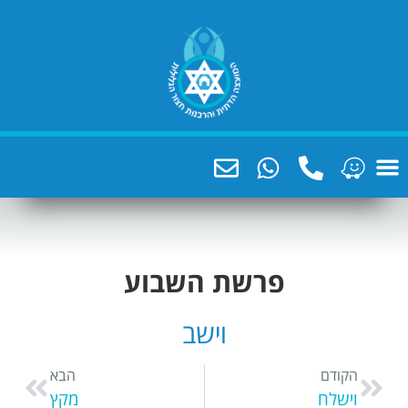
פרשת השבוע
וישב
הבא
מקץ